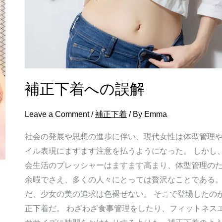
へ
の
誤
解
補正下着への誤解
Leave a Comment
/
補正下着
/ By
Emma
社会の発展や思想の進歩に伴い、現代女性は体型管理
イル表現にますます注意を払うようになった。 しかし
会生活のプレッシャーはますます高まり、体型管理の
余暇でさえ、多くの人々にとっては贅沢なことである。
だ、少女の美の追求は色褪せない。 そこで登場したの
正下着だ。 わざわざ食事管理をしたり、フィットネス