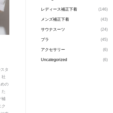
レディース補正下着
(146)
メンズ補正下着
(43)
サウナスーツ
(24)
ブラ
(45)
アクセサリー
(6)
Uncategorized
(6)
やスタ
、社
ための
 た
が補
エク