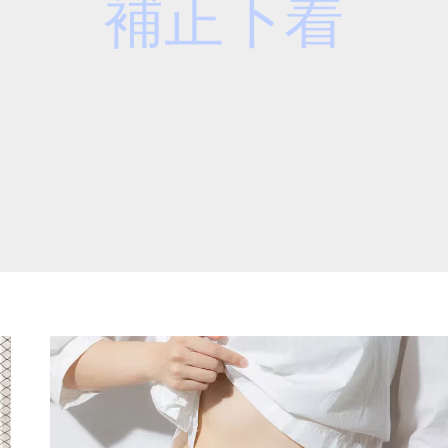
補正下着
補
正
下
着