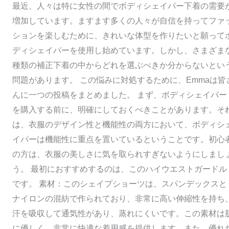
最近、人々は特に女性の間でボディシェイパー下着の需要
増加しています。ますます多くの人々が自信を持ってファ
ションを楽しむために、きれいな体型を作りたいと願って
ディシェイパーを使用し始めています。しかし、さまざま
種類の補正下着の中からどれを選ぶべきか分からないとい
問題があります。 この悩みに対処するために、Emmaは皆
んに一つの投稿をまとめました。 まず、ボディシェイパー
を購入する前に、明確にしておくべきことがあります。そ
は、衣服のデザイン性と機能性の両方において、ボディシ
イパーは機能性に重点を置いているということです。初心
の方は、衣服の美しさに気を取られすぎないようにしまし
う。 最初におすすめするのは、このハイウエストガードル
です。 素材：このシェイプショーツは、スパンデックスと
ナイロンの混紡で作られており、非常に高い伸縮性を持ち
汗を吸収して通気性があり、蒸れにくいです。この素材は
に優しく、非常に快適な着用感を提供します。また、優れ