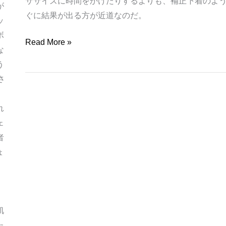
ササイズに時間をかけたりするよりも、補正下着のよ
が
ぐに結果が出る方が近道なのだ。
ッ
ボ
Read More »
な
う
さ
れ
ェ
者
ょ
、
肌
た