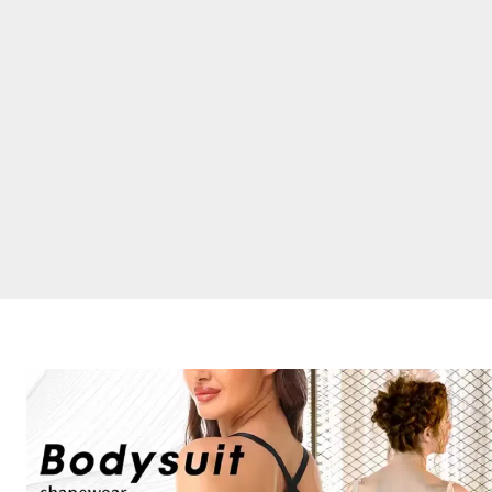
お
す
す
め