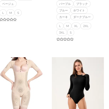
ベージュ
パープル
ブラック
ブルー
ホワイト
L
M
S
カーキ
ダークブルー
Rated
L
M
XL
2XL
0
out
3XL
S
of
5
Rated
0
out
of
5