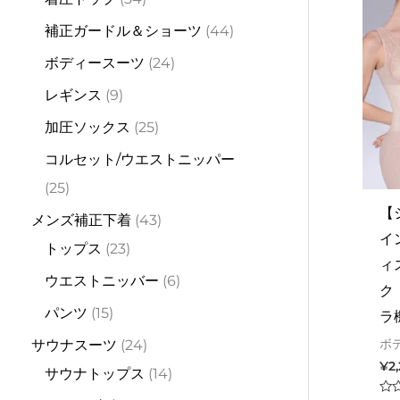
d
d
d
u
d
d
u
d
d
d
u
u
u
u
d
d
u
d
u
d
d
u
o
d
補正ガードル＆ショーツ
44
u
u
u
c
u
u
c
u
u
u
c
c
c
c
u
u
c
u
c
u
u
c
d
u
ボディースーツ
24
c
c
c
t
c
c
t
c
c
c
t
t
t
t
c
c
t
c
t
c
c
t
u
c
t
t
t
s
t
t
s
t
t
t
s
s
s
t
t
s
t
s
t
t
s
c
t
レギンス
9
s
s
s
s
s
s
s
s
s
s
s
s
s
t
s
加圧ソックス
25
s
コルセット/ウエストニッパー
25
【
メンズ補正下着
43
イ
トップス
23
ィ
ウエストニッバー
6
ク
パンツ
15
ラ
サウナスーツ
24
ボ
¥
2
サウナトップス
14