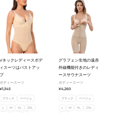
Vネックレディースボデ
グラフェン生地の遠赤
ィスーツはバストアッ
外線機能付きのレディ
プ
ースサウナスーツ
ボディースーツ
ボディースーツ
¥
1,345
¥
4,260
ブラック
ベージュ
ブラック
ベージュ
L
M
XL
2XL
L
M
XL
2XL