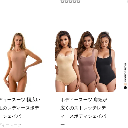
ed
Rated
0
out
of
5
ディースーツ 幅広い
ボディースーツ 肩紐が
紐のレディースボデ
広くのストレッチレデ
ーシェイパー
ィースボディシェイパ
ー
ディースーツ