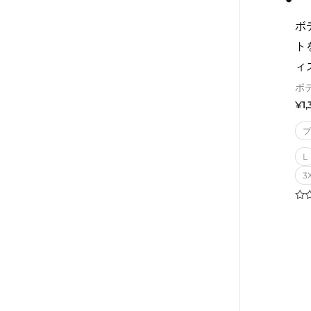
ボ
ト
ィ
ボ
¥
1
L
3
Rat
0
out
of
5