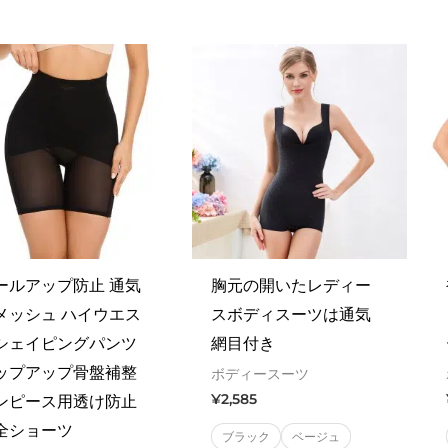
5
ールアップ防止 通気
胸元の開いたレディー
メッシュ ハイウエス
スボディスーツは通気
シェイピングパンツ
網目付き
ップアップ骨盤補整
ボディースーツ
¥
2,585
ンピース用透け防止
全ショーツ
ブラック
ベージュ