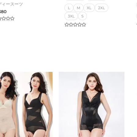
ディースーツ
L
M
XL
2XL
,380
3XL
S
ed
Rated
0
out
of
5