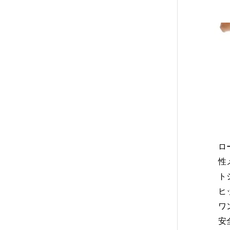
ロ
性
ト
ヒ
ワ
安