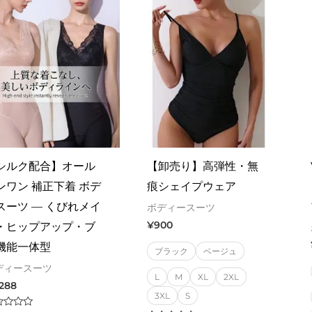
シルク配合】オール
【卸売り】高弾性・無
ンワン 補正下着 ボデ
痕シェイプウェア
スーツ — くびれメイ
ボディースーツ
¥
900
・ヒップアップ・ブ
機能一体型
ブラック
ベージュ
ディースーツ
L
M
XL
2XL
,288
3XL
S