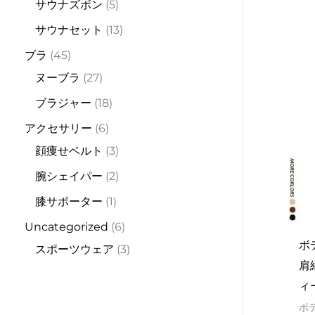
サウナズボン
5
Rat
0
out
サウナセット
13
of
5
ブラ
45
ヌーブラ
27
ブラジャー
18
アクセサリー
6
顔痩せベルト
3
腕シェイパー
2
膝サポーター
1
Uncategorized
6
ボ
スポーツウェア
3
肩
ィ
ボ