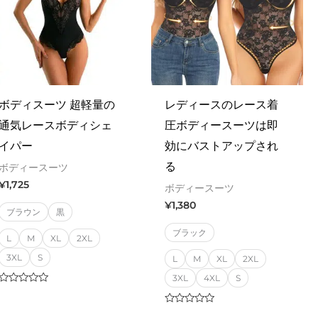
ボディスーツ 超軽量の
レディースのレース着
通気レースボディシェ
圧ボディースーツは即
イパー
効にバストアップされ
る
ボディースーツ
¥
1,725
ボディースーツ
¥
1,380
ブラウン
黒
ブラック
L
M
XL
2XL
3XL
S
L
M
XL
2XL
3XL
4XL
S
Rated
0
out
Rated