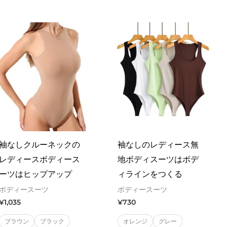
of
0
5
out
of
5
袖なしクルーネックの
袖なしのレディース無
レディースボディース
地ボディスーツはボデ
ーツはヒップアップ
ィラインをつくる
ボディースーツ
ボディースーツ
¥
1,035
¥
730
ブラウン
ブラック
オレンジ
グレー