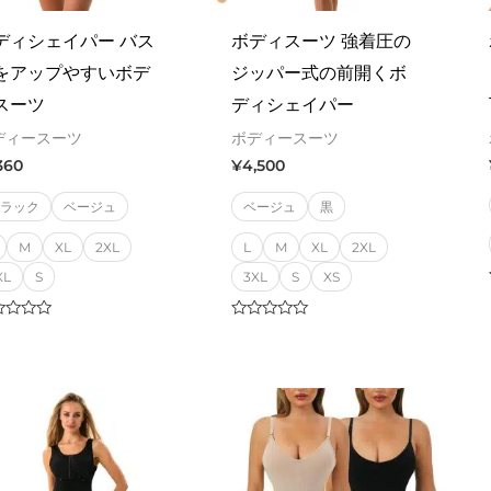
ディシェイパー バス
ボディスーツ 強着圧の
をアップやすいボデ
ジッパー式の前開くボ
スーツ
ディシェイパー
ディースーツ
ボディースーツ
,360
¥
4,500
ブラック
ベージュ
ベージュ
黒
M
XL
2XL
L
M
XL
2XL
XL
S
3XL
S
XS
ed
Rated
0
out
of
5