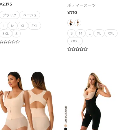
¥
2,175
ボディースーツ
¥
710
ブラック
ベージュ
L
M
XL
2XL
S
M
L
XL
XXL
3XL
S
XXXL
Rated
0
out
Rated
of
0
5
out
of
5