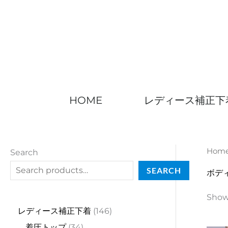
Skip
to
content
HOME
レディース補正下
Hom
2
4
1
9
2
2
6
1
3
2
1
5
3
2
1
2
6
4
3
1
2
6
1
4
Search
5
5
5
p
3
7
p
8
4
4
p
p
p
p
3
5
p
3
p
4
4
p
4
4
SEARCH
ボデ
p
p
p
r
p
p
r
p
p
p
r
r
r
r
p
p
r
p
r
p
p
r
6
p
Showi
r
r
r
o
r
r
o
r
r
r
o
o
o
o
r
r
o
r
o
r
r
o
p
r
レディース補正下着
146
o
o
o
d
o
o
d
o
o
o
d
d
d
d
o
o
d
o
d
o
o
d
r
o
着圧トップ
34