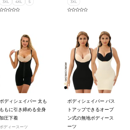
3XL
4XL
S
3XL
Rated
Rated
0
0
out
out
of
of
5
5
ボディシェイパー 太も
ボディシェイパー バス
ももに引き締める全身
トアップできるオープ
加圧下着
ン式の無地ボディース
ーツ
ボディースーツ