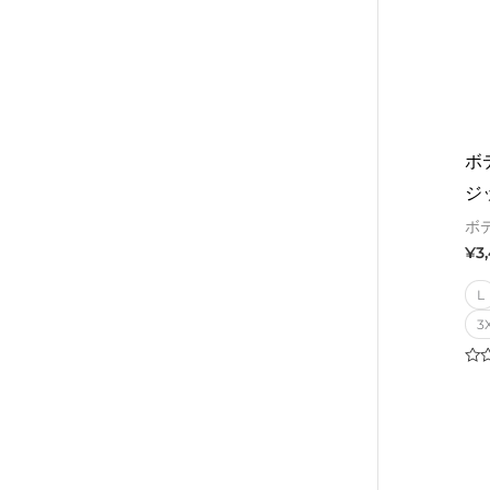
ボ
ジ
ボ
¥
3
L
3
Rat
0
out
of
5