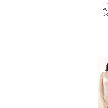
ボ
¥
1
Rat
0
out
of
5