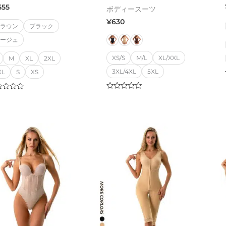
555
ボディースーツ
¥
630
ブラウン
ブラック
ベージュ
XS/S
M/L
XL/XXL
M
XL
2XL
3XL/4XL
5XL
XL
S
XS
Rated
ed
0
out
of
5