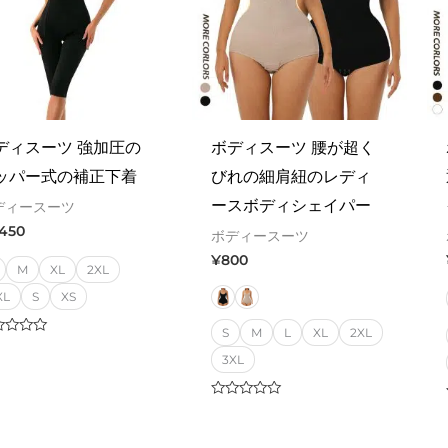
ディスーツ 強加圧の
ボディスーツ 腰が超く
ッパー式の補正下着
びれの細肩紐のレディ
ースボディシェイパー
ディースーツ
,450
ボディースーツ
¥
800
M
XL
2XL
XL
S
XS
S
M
L
XL
2XL
ed
3XL
Rated
0
out
of