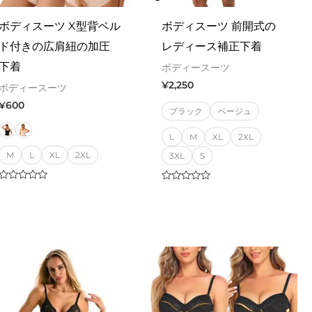
ボディスーツ X型背ベル
ボディスーツ 前開式の
ド付きの広肩紐の加圧
レディース補正下着
下着
ボディースーツ
¥
2,250
ボディースーツ
¥
600
ブラック
ベージュ
L
M
XL
2XL
M
L
XL
2XL
3XL
S
Rated
Rated
0
0
out
out
of
of
5
5