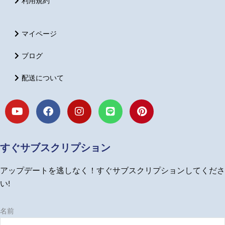
利用規約
マイページ
ブログ
配送について
Y
F
I
L
P
o
a
n
i
i
u
c
s
n
n
t
e
t
e
t
u
b
a
e
すぐサブスクリプション
b
o
g
r
e
o
r
e
アップデートを逃しなく！すぐサブスクリプションしてくださ
k
a
s
m
t
い!
名前