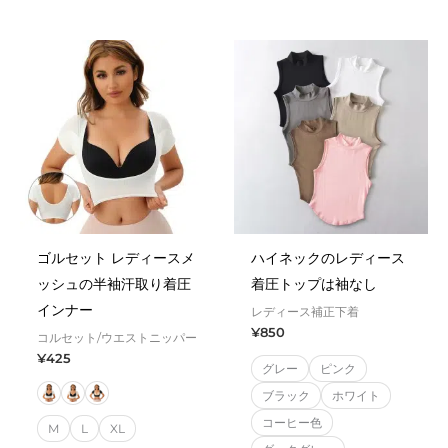
0
0
out
out
of
of
5
5
ゴルセット レディースメ
ハイネックのレディース
ッシュの半袖汗取り着圧
着圧トップは袖なし
インナー
レディース補正下着
¥
850
コルセット/ウエストニッパー
¥
425
グレー
ピンク
ブラック
ホワイト
コーヒー色
M
L
XL