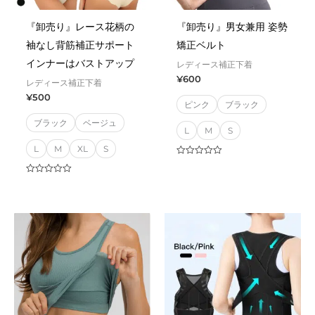
『卸売り』レース花柄の
『卸売り』男女兼用 姿勢
袖なし背筋補正サポート
矯正ベルト
インナーはバストアップ
レディース補正下着
¥
600
レディース補正下着
¥
500
ピンク
ブラック
ブラック
ベージュ
L
M
S
L
M
XL
S
Rated
0
out
Rated
of
0
5
out
of
5