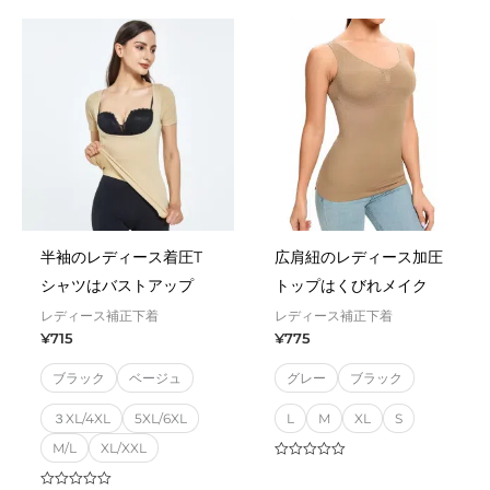
of
5
半袖のレディース着圧T
広肩紐のレディース加圧
シャツはバストアップ
トップはくびれメイク
レディース補正下着
レディース補正下着
¥
715
¥
775
ブラック
ベージュ
グレー
ブラック
３XL/4XL
5XL/6XL
L
M
XL
S
M/L
XL/XXL
Rated
0