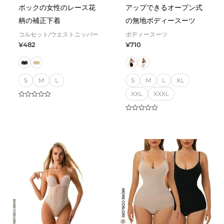
ボックの女性のレース花
アップできるオープン式
柄の補正下着
の無地ボディースーツ
コルセット/ウエストニッパー
ボディースーツ
¥
482
¥
710
S
M
L
S
M
L
XL
XXL
XXXL
Rated
0
out
Rated
of
0
5
out
of
5