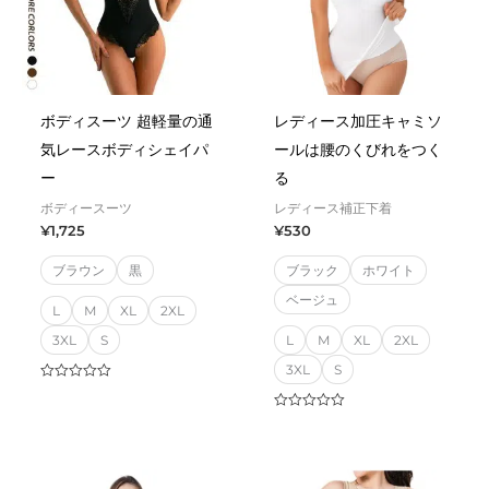
ボディスーツ 超軽量の通
レディース加圧キャミソ
気レースボディシェイパ
ールは腰のくびれをつく
ー
る
ボディースーツ
レディース補正下着
¥
1,725
¥
530
ブラウン
黒
ブラック
ホワイト
ベージュ
L
M
XL
2XL
3XL
S
L
M
XL
2XL
3XL
S
Rated
0
out
Rated
of
0
5
out
of
5