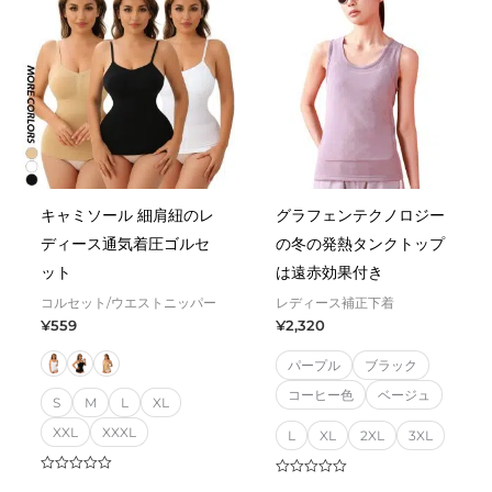
キャミソール 細肩紐のレ
グラフェンテクノロジー
ディース通気着圧ゴルセ
の冬の発熱タンクトップ
ット
は遠赤効果付き
コルセット/ウエストニッパー
レディース補正下着
¥
559
¥
2,320
パープル
ブラック
コーヒー色
ベージュ
S
M
L
XL
XXL
XXXL
L
XL
2XL
3XL
Rated
Rated