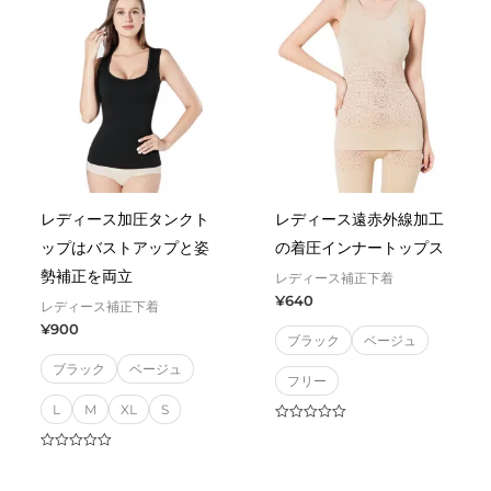
レディース加圧タンクト
レディース遠赤外線加工
ップはバストアップと姿
の着圧インナートップス
勢補正を両立
レディース補正下着
¥
640
レディース補正下着
¥
900
ブラック
ベージュ
ブラック
ベージュ
フリー
L
M
XL
S
Rated
0
out
Rated
of
0
5
out