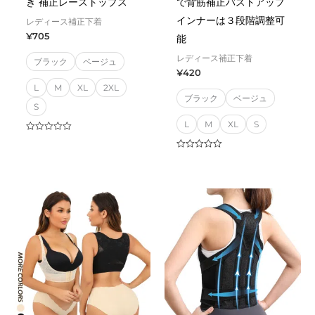
き 補正レーストップス
で背筋補正バストアップ
インナーは３段階調整可
レディース補正下着
¥
705
能
レディース補正下着
ブラック
ベージュ
¥
420
L
M
XL
2XL
ブラック
ベージュ
S
L
M
XL
S
Rated
0
out
Rated
of
0
5
out
of
5