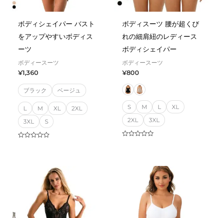
ボディシェイパー バスト
ボディスーツ 腰が超くび
をアップやすいボディス
れの細肩紐のレディース
ーツ
ボディシェイパー
ボディースーツ
ボディースーツ
¥
1,360
¥
800
ブラック
ベージュ
S
M
L
XL
L
M
XL
2XL
2XL
3XL
3XL
S
Rated
Rated
0
0
out
out
of
of
5
5