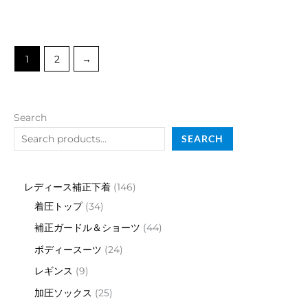
out
Rated
of
0
5
out
of
5
1
2
→
Search
SEARCH
レディース補正下着
146
着圧トップ
34
補正ガードル＆ショーツ
44
ボディースーツ
24
レギンス
9
加圧ソックス
25