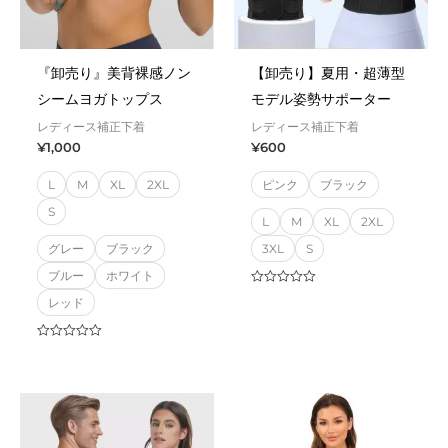
『卸売り』美背裸感ノン
【卸売り】夏用・超薄型
シームヨガトップス
モデル姿勢サポーター
レディース補正下着
レディース補正下着
¥
1,000
¥
600
L
M
XL
2XL
ピンク
ブラック
S
L
M
XL
2XL
グレー
ブラック
3XL
S
ブルー
ホワイト
Rated
レッド
0
out
of
5
Rated
0
out
of
5