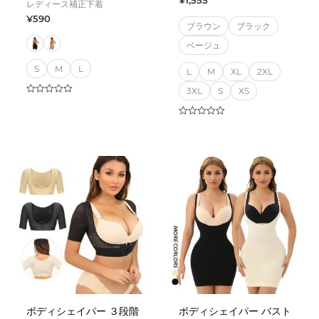
¥
1,555
レディース補正下着
¥
590
ブラウン
ブラック
ベージュ
S
M
L
L
M
XL
2XL
3XL
S
XS
Rated
0
out
Rated
of
0
5
out
of
5
ボディシェイパー ３段階
ボディシェイパー バスト