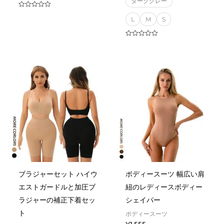
ダークグレー
Rated
L
M
S
0
out
of
5
Rated
0
out
of
5
ブラジャーセット ハイウ
ボディースーツ 幅広い肩
エストガードルと加圧ブ
紐のレディースボディー
ラジャーの補正下着セッ
シェイパー
ト
ボディースーツ