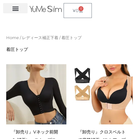
Skip
4
1
9
2
2
6
1
2
3
1
5
3
2
1
6
2
4
3
1
2
6
1
4
2
0
Cart
¥
0
to
5
5
p
3
7
p
8
4
4
p
p
p
p
3
p
5
3
p
4
4
p
4
4
5
レディース補正下着
メンズ補正下着
サウナスーツ
アクセサリー
content
p
p
r
p
p
r
p
p
p
r
r
r
r
p
r
p
p
r
p
p
r
6
p
p
r
r
o
r
r
o
r
r
r
o
o
o
o
r
o
r
r
o
r
r
o
p
r
r
Home
/
レディース補正下着
/ 着圧トップ
o
o
d
o
o
d
o
o
o
d
d
d
d
o
d
o
o
d
o
o
d
r
o
o
d
d
u
d
d
u
d
d
d
u
u
u
u
d
u
d
d
u
d
d
u
o
d
d
着圧トップ
u
u
c
u
u
c
u
u
u
c
c
c
c
u
c
u
u
c
u
u
c
d
u
u
c
c
t
c
c
t
c
c
c
t
t
t
t
c
t
c
c
t
c
c
t
u
c
c
t
t
s
t
t
s
t
t
t
s
s
s
t
s
t
t
s
t
t
s
c
t
t
s
s
s
s
s
s
s
s
s
s
s
s
t
s
s
s
『卸売り』Vネック前開
『卸売り』クロスベルト