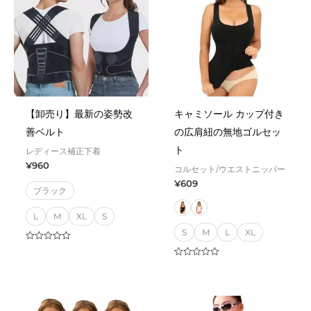
【卸売り】最新の姿勢改
キャミソール カップ付き
善ベルト
の広肩紐の無地ゴルセッ
ト
レディース補正下着
¥
960
コルセット/ウエストニッパー
¥
609
ブラック
L
M
XL
S
S
M
L
XL
Rated
0
Rated
out
0
of
out
5
of
5