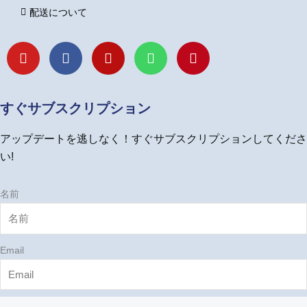
配送について
Y
F
I
L
P
o
a
n
i
i
u
c
s
n
n
t
e
t
e
t
u
b
a
e
すぐサブスクリプション
b
o
g
r
e
o
r
e
アップデートを逃しなく！すぐサブスクリプションしてくださ
k
a
s
m
t
い!
名前
Email