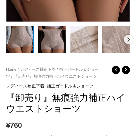
『卸
Home
/
レディース補正下着
/
補正ガードル＆ショー
ツ
/ 『卸売り』無痕強力補正ハイウエストショーツ
売
り』
レディース補正下着
,
補正ガードル＆ショーツ
無
『卸売り』無痕強力補正ハイ
痕
ウエストショーツ
強
力
¥
760
補
正