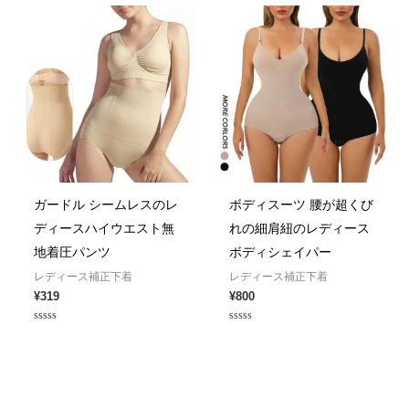
5
ガードル シームレスのレ
ボディスーツ 腰が超くび
ディースハイウエスト無
れの細肩紐のレディース
地着圧パンツ
ボディシェイパー
レディース補正下着
レディース補正下着
¥
319
¥
800
Rated
Rated
0
0
out
out
of
of
5
5