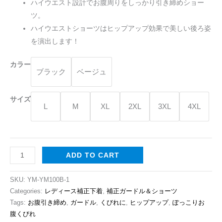
ハイウエスト設計でお腹周りをしっかり引き締めショー
ハ
ツ。
イ
ハイウエストショーツはヒップアップ効果で美しい後ろ姿
ウ
を演出します！
エ
ス
カラー
ブラック
ベージュ
ト
シ
ョ
サイズ
L
M
XL
2XL
3XL
4XL
ー
ツ
quantity
ADD TO CART
SKU:
YM-YM100B-1
Categories:
レディース補正下着
,
補正ガードル＆ショーツ
Tags:
お腹引き締め
,
ガードル
,
くびれに
,
ヒップアップ
,
ぽっこりお
腹くびれ