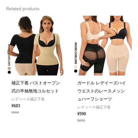
Related products
補正下着 バストオープン
ガードル レデイーズハイ
式の半袖無地コルセット
ウエストのレースメッシ
ュハーフショーツ
レディース補正下着
¥
683
レディース補正下着
¥
590
Rated
0
out
Rated
of
0
5
out
of