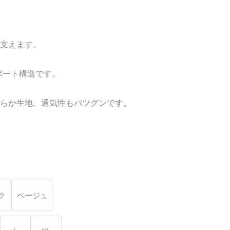
支えます。
ポート構造です。
らか生地、通気性もバツグンです。
ク
ベージュ