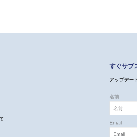
out
of
5
すぐサブ
アップデー
名前
て
Email