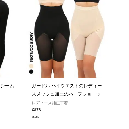
なシーム
ガードル ハイウエストのレディー
スメッシュ加圧のハーフショーツ
レディース補正下着
¥
878
Rated
0