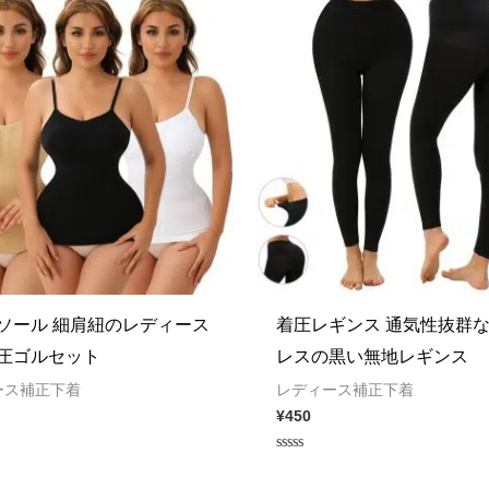
ソール 細肩紐のレディース
着圧レギンス 通気性抜群
圧ゴルセット
レスの黒い無地レギンス
ース補正下着
レディース補正下着
¥
450
Rated
0