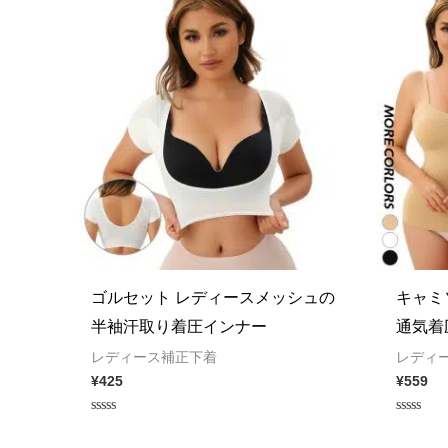
ゴルセット レディースメッシュの
キャミ
半袖汗取り着圧インナー
通気着
レディース補正下着
レディ
¥
425
¥
559
Rated
Rated
0
0