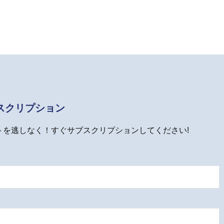
out
of
5
スクリプション
トを逃しなく！すぐサブスクリプションしてください!