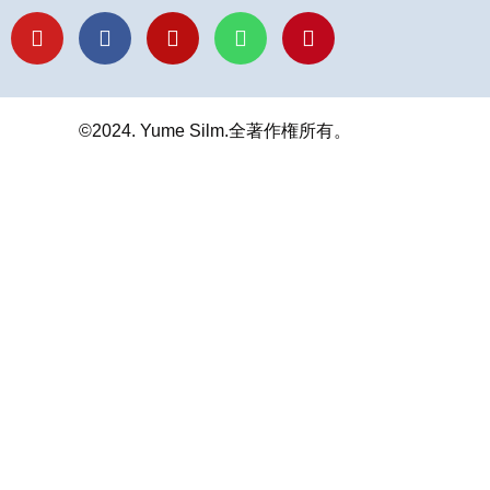
Y
F
I
L
P
o
a
n
i
i
u
c
s
n
n
t
e
t
e
t
u
b
a
e
b
o
g
r
©2024. Yume Silm.全著作権所有。
e
o
r
e
k
a
s
m
t