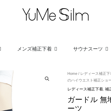
メンズ補正下着
サウナスーツ
ガ
Home
/
レディース補正下
のハイウエスト補正ショ
ー
ド
レディース補正下着
,
補
ル
ガードル 
無
ーツ
地