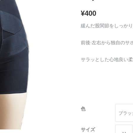
の
¥
400
ハ
イ
緩んだ股関節をしっかり
ウ
エ
前後·左右から独自のサ
ス
ト
サラッとした心地良い柔
補
正
シ
ョ
ー
色
ツ
ブラッ
quantity
サイズ