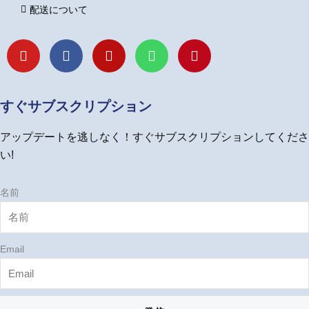
配送について
Y
F
I
L
P
o
a
n
i
i
u
c
s
n
n
t
e
t
e
t
u
b
a
e
すぐサブスクリプション
b
o
g
r
e
o
r
e
アップデートを逃しなく！すぐサブスクリプションしてくださ
k
a
s
m
t
い!
名前
Email