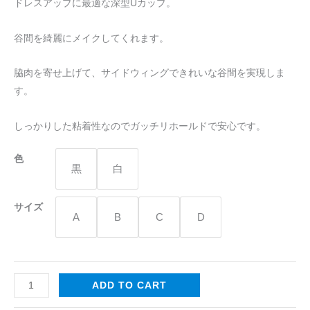
ドレスアップに最適な深型Uカップ。
群
な
谷間を綺麗にメイクしてくれます。
通
気
脇肉を寄せ上げて、サイドウィングできれいな谷間を実現しま
U
す。
型
シ
しっかりした粘着性なのでガッチリホールドで安心です。
リ
コ
色
黒
白
ン
ブ
サイズ
ラ
A
B
C
D
quantity
ADD TO CART