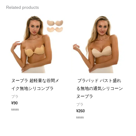
Related products
ヌーブラ 超軽量な谷間メ
ブラパッド バスト盛れ
イク無地シリコンブラ
る無地の通気シリコーン
ヌーブラ
ブラ
¥
90
ブラ
¥
260
Rated
0
out
Rated
of
0
5
out
of