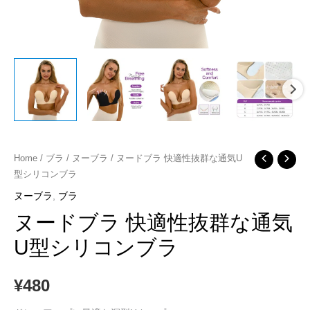
ヌ
Home
/
ブラ
/
ヌーブラ
/ ヌードブラ 快適性抜群な通気U
型シリコンブラ
ー
ド
ヌーブラ
,
ブラ
ブ
ヌードブラ 快適性抜群な通気
ラ
U型シリコンブラ
快
適
¥
480
性
抜