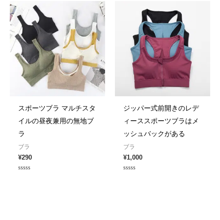
5
スポーツブラ マルチスタ
ジッパー式前開きのレデ
イルの昼夜兼用の無地ブ
ィーススポーツブラはメ
ラ
ッシュバックがある
ブラ
ブラ
¥
290
¥
1,000
Rated
Rated
0
0
out
out
of
of
5
5