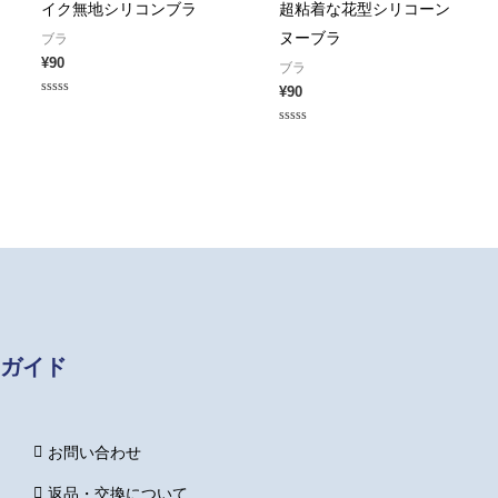
イク無地シリコンブラ
超粘着な花型シリコーン
ヌーブラ
ブラ
¥
90
ブラ
¥
90
Rated
0
out
Rated
of
0
5
out
of
5
ガイド
お問い合わせ
返品・交換について