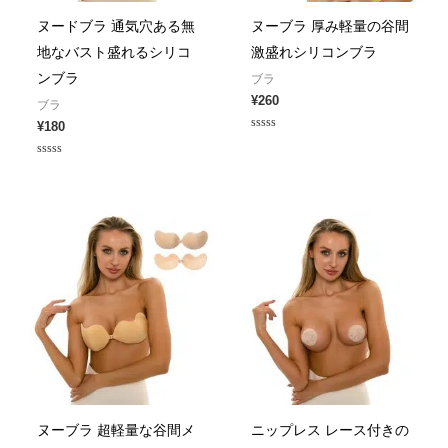
ヌードブラ 通気穴ある無
ヌーブラ 厚み軽量の谷間
地なバスト盛れるシリコ
激盛れシリコンブラ
ンブラ
ブラ
¥
260
ブラ
¥
180
Rated
0
out
Rated
of
0
5
out
of
5
ヌーブラ 超軽量な谷間メ
ニップレス レース付きの