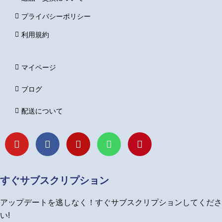
プライバシーポリシー
利用規約
マイページ
ブログ
配送について
Y
F
I
L
P
o
a
n
i
i
u
c
s
n
n
t
e
t
e
t
u
b
a
e
すぐサブスクリプション
b
o
g
r
e
o
r
e
アップデートを逃しなく！すぐサブスクリプションしてくださ
k
a
s
m
t
い!