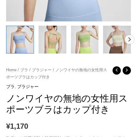
ノ
Home
/
ブラ
/
ブラジャー
/ ノンワイヤの無地の女性用ス
ポーツブラはカップ付き
ン
ワ
ブラ
,
ブラジャー
イ
ノンワイヤの無地の女性用ス
ヤ
ポーツブラはカップ付き
の
無
¥
1,170
地
の