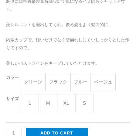
胸側には折畳縫製＆脇高設計で気になるハミ肉もシャットアウ
女
ト。
性
用
美シルエットを演出してくれ、後ろ姿をより魅力的に。
ス
ポ
内蔵カップで、軽いだけでなく型崩れしにくいしっかりとした作
ー
りですので、
ツ
ブ
美しいバストラインをキープしていただけます。
ラ
は
カラー
グリーン
ブラック
ブルー
ベージュ
カ
ッ
サイズ
プ
L
M
XL
S
付
き
quantity
ADD TO CART