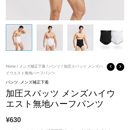
加
Home
/
メンズ補正下着
/
パンツ
/ 加圧スパッツ メンズハ
イウエスト無地ハーフパンツ
圧
ス
パンツ
,
メンズ補正下着
パ
加圧スパッツ メンズハイウ
ッ
エスト無地ハーフパンツ
ツ
メ
¥
630
ン
ズ