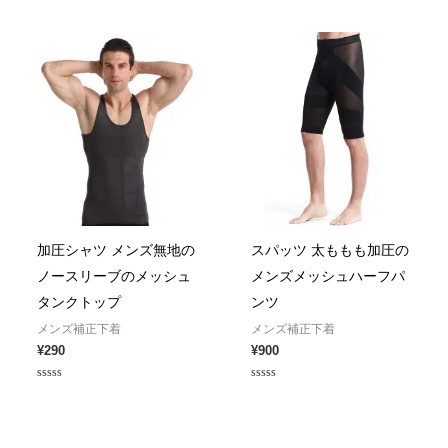
5
out
of
5
加圧シャツ メンズ無地の
スパッツ 太ももも加圧の
ノースリーブのメッシュ
メンズメッシュハーフパ
タンクトップ
ンツ
メンズ補正下着
メンズ補正下着
¥
290
¥
900
Rated
Rated
0
0
out
out
of
of
5
5