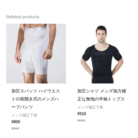
Related products
加圧スパッツ ハイウエス
加圧シャツ メンズ強力補
トの前開き式のメンズハ
正な無地の半袖トップス
ーフパンツ
メンズ補正下着
¥
510
メンズ補正下着
¥
800
Rated
0
out
Rated
of
0