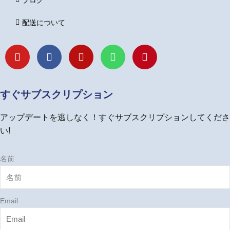
ブログ
配送について
Y
F
I
L
P
o
a
n
i
i
u
c
s
n
n
t
e
t
e
t
u
b
a
e
すぐサブスクリプション
b
o
g
r
e
o
r
e
アップデートを逃しなく！すぐサブスクリプションしてくださ
k
a
s
m
t
い!
名前
Email