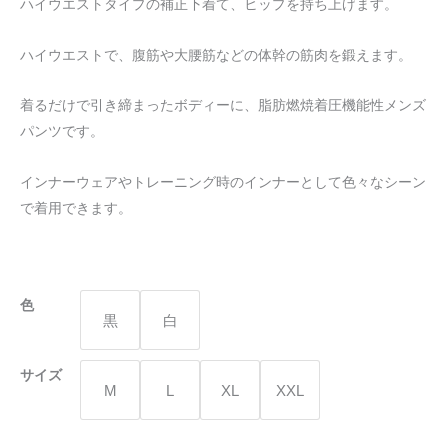
ハイウエストタイプの補正下着て、ヒップを持ち上げます。
ハ
イ
ハイウエストで、腹筋や大腰筋などの体幹の筋肉を鍛えます。
ウ
エ
着るだけで引き締まったボディーに、脂肪燃焼着圧機能性メンズ
ス
パンツです。
ト
無
インナーウェアやトレーニング時のインナーとして色々なシーン
地
で着用できます。
ハ
ー
フ
パ
色
黒
白
ン
ツ
サイズ
quantity
M
L
XL
XXL