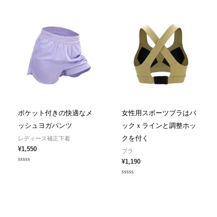
of
of
5
5
ポケット付きの快適なメ
女性用スポーツブラはバ
ッシュヨガパンツ
ックｘラインと調整ホッ
クを付く
レディース補正下着
¥
1,550
ブラ
¥
1,190
Rated
0
out
Rated
of
0
5
out
of
5