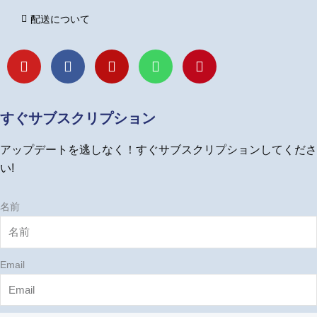
配送について
Y
F
I
L
P
o
a
n
i
i
u
c
s
n
n
t
e
t
e
t
u
b
a
e
すぐサブスクリプション
b
o
g
r
e
o
r
e
アップデートを逃しなく！すぐサブスクリプションしてくださ
k
a
s
m
t
い!
名前
Email