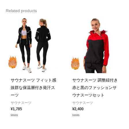
Related products
サウナスーツ フィット感
サウナスーツ 調整紐付き
抜群な保温層付き発汗ス
赤と黒のファッションサ
ーツ
ウナスーツセット
サウナスーツ
サウナスーツ
¥
1,785
¥
2,400
Rated
Rated
0
0
out
out