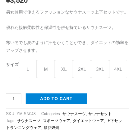
¥
3,520
き
男女兼用で使えるファッションなサウナスーツ上下セットです。
の
二
優れた接触柔軟性と保温性を併せ持ているサウナスーツ。
色
の
寒い冬でも夏のように汗をかくことができ、ダイエットの効率を
男
アップさせます。
女
兼
サイズ
用
L
M
XL
2XL
3XL
4XL
な
ダ
イ
エ
ADD TO CART
ッ
SKU:
YM-SN043
Categories:
サウナスーツ
,
サウナセット
ト
Tags:
サウナスーツ
,
スポーツウェア
,
ダイエットウェア
,
上下セッ
ウ
トランニングウェア
,
脂肪燃焼
ェ