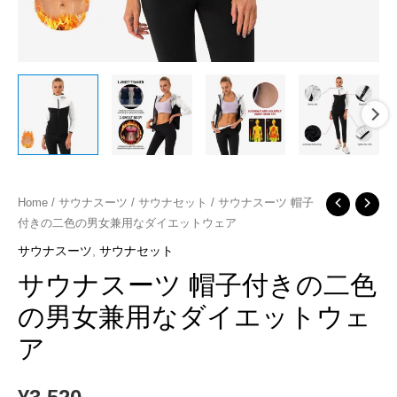
サ
Home
/
サウナスーツ
/
サウナセット
/ サウナスーツ 帽子
付きの二色の男女兼用なダイエットウェア
ウ
ナ
サウナスーツ
,
サウナセット
ス
サウナスーツ 帽子付きの二色
ー
の男女兼用なダイエットウェ
ツ
ア
帽
子
付