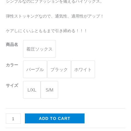
シンプルなのにファッションを備えるハイソックス。
美
脚
弾性ストッキングなので、通気性、適用性がアップ！
作
り
ケアしにくいふとももまで引き締める！！！
と
む
商品名
着圧ソックス
く
み
カラー
解
パープル
ブラック
ホワイト
消
を
サイズ
兼
L/XL
S/M
備
す
る
quantity
ADD TO CART