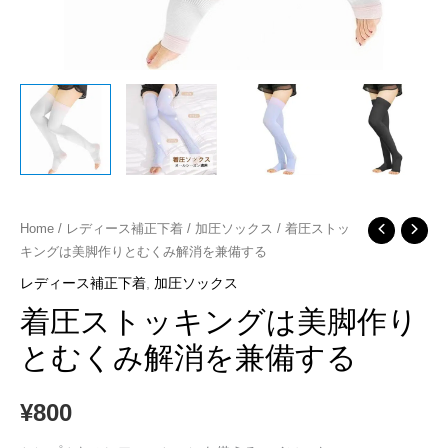
着
Home
/
レディース補正下着
/
加圧ソックス
/ 着圧ストッ
キングは美脚作りとむくみ解消を兼備する
圧
ス
レディース補正下着
,
加圧ソックス
ト
着圧ストッキングは美脚作り
ッ
とむくみ解消を兼備する
キ
ン
¥
800
グ
は