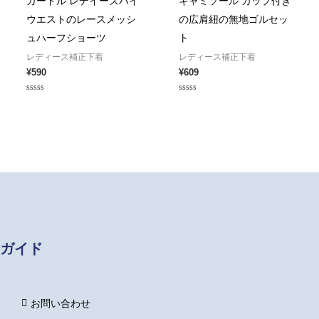
ガードル レデイーズハイ
キャミソール カップ付き
ウエストのレースメッシ
の広肩紐の無地ゴルセッ
ュハーフショーツ
ト
レディース補正下着
レディース補正下着
¥
590
¥
609
Rated
Rated
0
0
out
out
of
of
5
5
ガイド
お問い合わせ