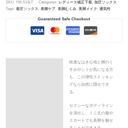
SKU:
YM-S14LT
Categories:
レディース補正下着
,
加圧ソックス
Tags:
着圧ソックス
,
美脚ケア
,
美脚むくみ
,
美脚メイク
,
通気性
Guaranteed Safe Checkout
快適なはき心地と脚のく
Description
すみやシミが気になる方
Additional information
も、この弾性ストッキン
グなら自然に隠せでき
Reviews (0)
る。
セクシーなボディライン
を演出し、ミニ丈の服や
スカートでも美脚を魅せ
ることができます。