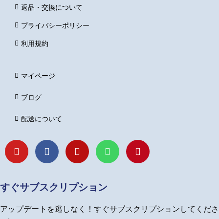
返品・交換について
プライバシーポリシー
利用規約
マイページ
ブログ
配送について
Y
F
I
L
P
o
a
n
i
i
u
c
s
n
n
t
e
t
e
t
u
b
a
e
すぐサブスクリプション
b
o
g
r
e
o
r
e
アップデートを逃しなく！すぐサブスクリプションしてくださ
k
a
s