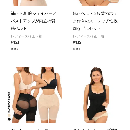
補正下着 腕シェイパーと
矯正ベルト 3段階のホッ
バストアップが両立の背
ク付きのストレッチ性抜
筋ベルト
群なゴルセット
レディース補正下着
レディース補正下着
¥
453
¥
435
Rated
Rated
0
0
out
out
of
of
5
5