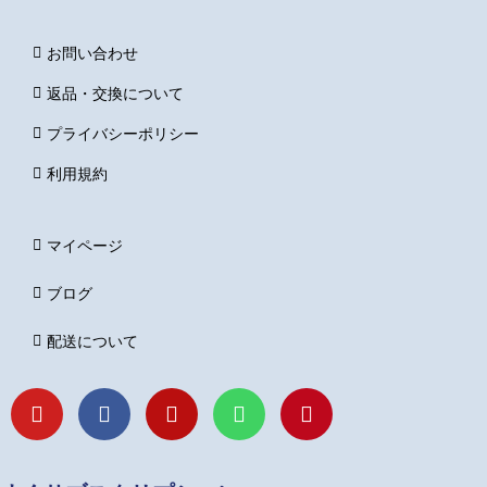
お問い合わせ
返品・交換について
プライバシーポリシー
利用規約
マイページ
ブログ
配送について
Y
F
I
L
P
o
a
n
i
i
u
c
s
n
n
t
e
t
e
t
u
b
a
e