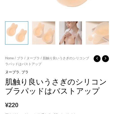
肌
Home
/
ブラ
/
ヌーブラ
/ 肌触り良いうさぎのシリコンブ
ラパッドはバストアップ
触
り
ヌーブラ
,
ブラ
良
肌触り良いうさぎのシリコン
い
ブラパッドはバストアップ
う
さ
¥
220
ぎ
の