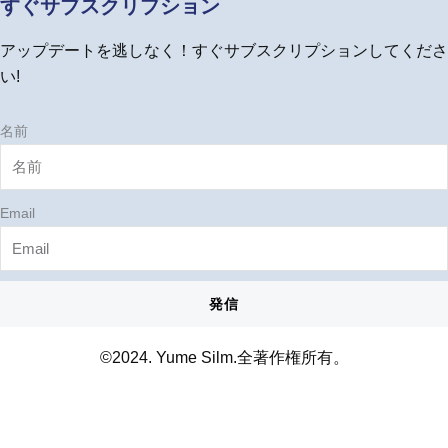
すぐサブスクリプション
b
o
g
r
e
o
r
e
アップデートを逃しなく！すぐサブスクリプションしてくださ
k
a
s
m
t
い!
名前
Email
発信
©2024. Yume Silm.全著作権所有。