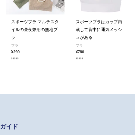
スポーツブラ マルチスタ
スポーツブラはカップ内
イルの昼夜兼用の無地ブ
蔵して背中に通気メッシ
ラ
ュがある
ブラ
ブラ
¥
290
¥
780
Rated
Rated
0
0
out
out
of
of
5
5
ガイド