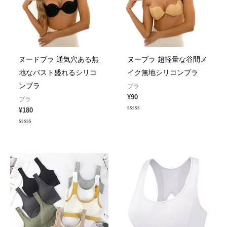
ヌードブラ 通気穴ある無
ヌーブラ 超軽量な谷間メ
地なバスト盛れるシリコ
イク無地シリコンブラ
ンブラ
ブラ
¥
90
ブラ
¥
180
Rated
0
out
Rated
of
0
5
out
of
5