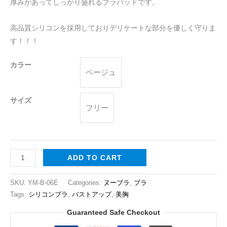
厚みがあってしっかり盛れるブラパッドです。
シ
リ
高品質シリコンを採用しておりデリケートな部分を優しく守りま
コ
す！！！
ン
ブ
カラー
ベージュ
ラ
パ
ッ
サイズ
フリー
ド
は
バ
ス
ADD TO CART
ト
ア
SKU:
YM-B-06E
Categories:
ヌーブラ
,
ブラ
ッ
Tags:
シリコンブラ
,
バストアップ
,
美胸
プ
Guaranteed Safe Checkout
quantity