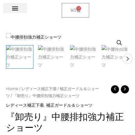
Skip
0
Cart
¥
0
to
レディース補正下着
メンズ補正下着
サウナスーツ
アクセサリー
content
『卸
Home
/
レディース補正下着
/
補正ガードル＆ショー
ツ
/ 『卸売り』中腰排扣強力補正ショーツ
売
り』
レディース補正下着
,
補正ガードル＆ショーツ
中
『卸売り』中腰排扣強力補正
腰
ショーツ
排