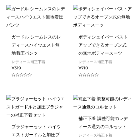
ガードル シームレスのレ
ボディシェイパー バスト
ディースハイウエスト無
アップできるオープン式
地着圧パンツ
の無地ボディースーツ
レディース補正下着
レディース補正下着
¥
319
¥
710
Rated
Rated
0
0
out
out
of
of
5
5
補正下着 調整可能のレデ
ブラジャーセット ハイウ
ィース通気のコルセット
エストガードルと加圧ブ
レディース補正下着