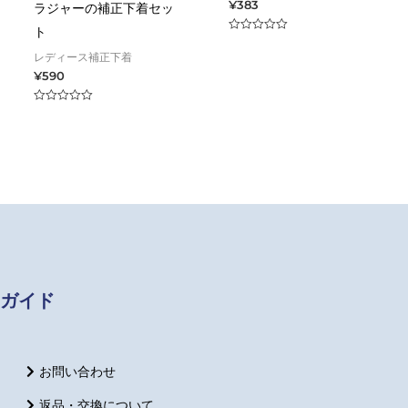
¥
383
ラジャーの補正下着セッ
ト
Rated
0
レディース補正下着
out
of
¥
590
5
Rated
0
out
of
5
ガイド
お問い合わせ
返品・交換について