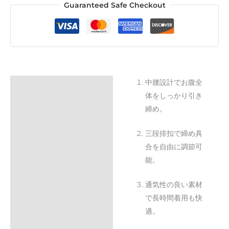
Guaranteed Safe Checkout
中腰設計でお腹全
Description
体をしっかり引き
Additional information
締め。
Reviews (0)
三段排扣で締め具
合を自由に調節可
能。
通気性の良い素材
で長時間着用も快
適。