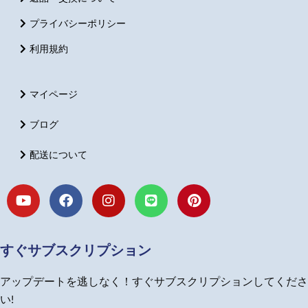
プライバシーポリシー
利用規約
マイページ
ブログ
配送について
Y
F
I
L
P
o
a
n
i
i
u
c
s
n
n
t
e
t
e
t
u
b
a
e
すぐサブスクリプション
b
o
g
r
e
o
r
e
アップデートを逃しなく！すぐサブスクリプションしてくださ
k
a
s
m
t
い!