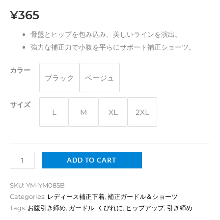
扣
¥
365
強
力
骨盤とヒップを包み込み、美しいラインを演出。
補
強力な補正力で小腹を平らにサポート補正ショーツ。
正
シ
カラー
ブラック
ベージュ
ョ
ー
ツ
サイズ
L
M
XL
2XL
quantity
ADD TO CART
SKU:
YM-YM085B
Categories:
レディース補正下着
,
補正ガードル＆ショーツ
Tags:
お腹引き締め
,
ガードル
,
くびれに
,
ヒップアップ
,
引き締め