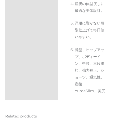
産後の体型戻しに
最適な美体設計。
洋服に響かない薄
型仕上げで毎日使
いやすい。
骨盤、ヒップアッ
プ、ボディーイ
ン、中腰、三段排
扣、強力補正、シ
ョーツ、通気性、
産後、
YumeSilm、美尻
Related products