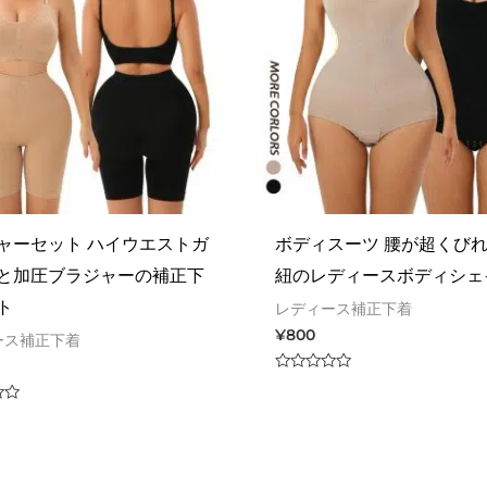
ャーセット ハイウエストガ
ボディスーツ 腰が超くび
と加圧ブラジャーの補正下
紐のレディースボディシェ
ト
レディース補正下着
¥
800
ース補正下着
Rated
0
out
of
5