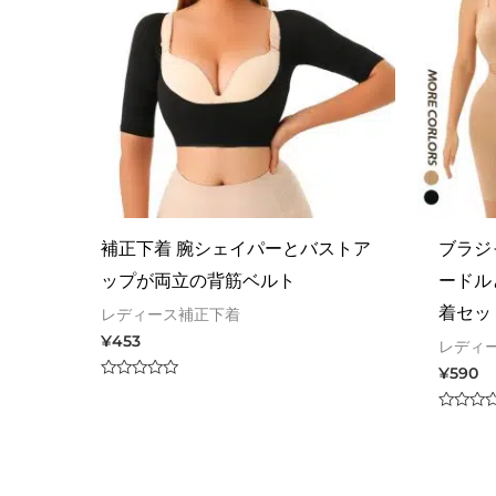
補正下着 腕シェイパーとバストア
ブラジ
ップが両立の背筋ベルト
ードル
着セッ
レディース補正下着
¥
453
レディ
¥
590
Rated
0
out
Rated
of
0
5
out
of
5