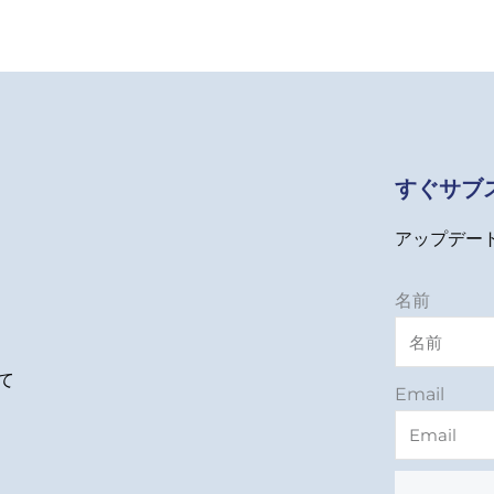
すぐサブ
アップデー
名前
て
Email