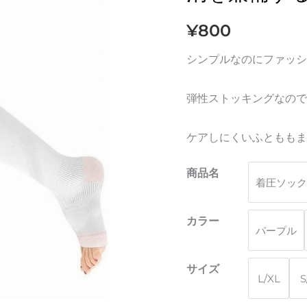
ン
¥
800
グ
は
シンプルなのにファッシ
美
脚
弾性ストッキングなので
作
り
ケアしにくいふとももま
と
商品名
む
着圧ソック
く
み
カラー
パープル
解
消
サイズ
を
L/XL
S
兼