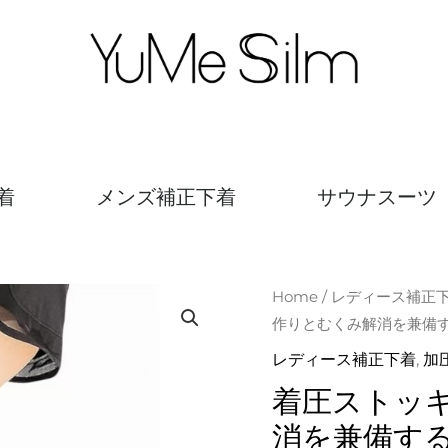
着
メンズ補正下着
サウナスーツ
着
Home
/
レディース補正
作りとむくみ解消を兼備
圧
ス
レディース補正下着
,
加
ト
着圧ストッ
ッ
消を兼備す
キ