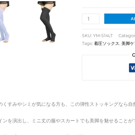
備
す
A
る
quantity
SKU:
YM-S14LT
Categor
Tags:
着圧ソックス
,
美脚ケ
G
のくすみやシミが気になる方も、この弾性ストッキングなら自
インを演出し、ミニ丈の服やスカートでも美脚を魅せることが