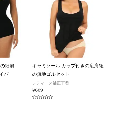
れの細肩
キャミソール カップ付きの広肩紐
イパー
の無地ゴルセット
レディース補正下着
¥
609
Rated
0
out
of
5