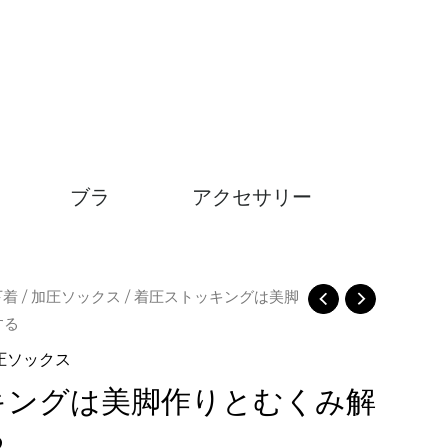
ブラ
アクセサリー
下着
/
加圧ソックス
/ 着圧ストッキングは美脚
する
圧ソックス
キングは美脚作りとむくみ解
る