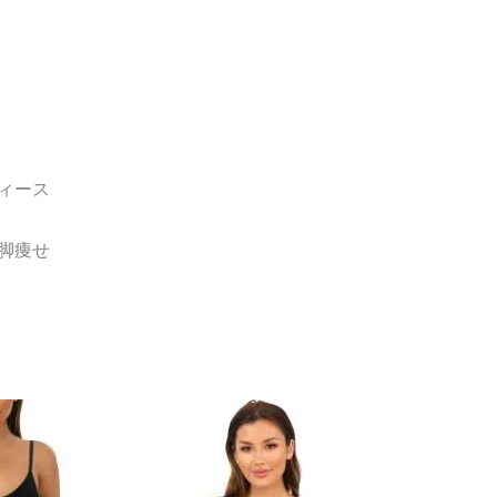
ィース
脚痩せ